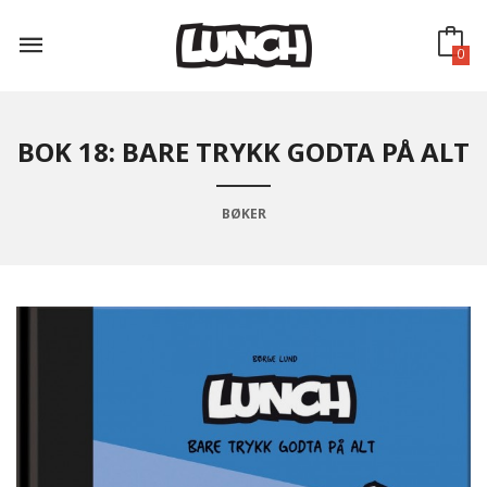
Gå
til
innholdet
0
BOK 18: BARE TRYKK GODTA PÅ ALT
BØKER