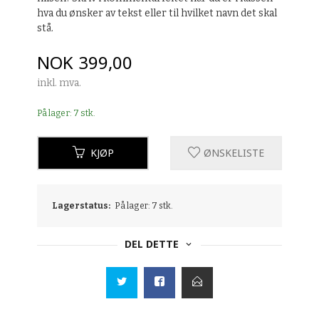
hva du ønsker av tekst eller til hvilket navn det skal
stå.
Pris
NOK
399,00
inkl. mva.
På lager: 7 stk.
KJØP
ØNSKELISTE
Lagerstatus:
På lager: 7 stk.
DEL DETTE