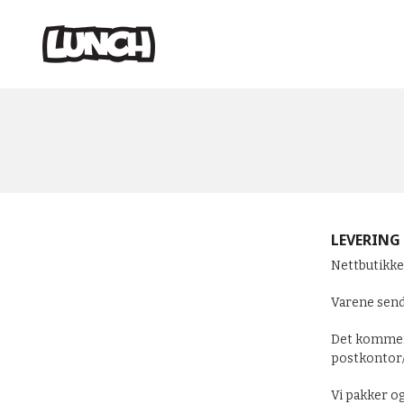
Gå
Lukk
PRODUKTER
til
innholdet
LEVERING
Nettbutikken
Varene sende
Det kommer 
postkontor/p
Vi pakker o