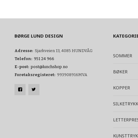
BØRGE LUND DESIGN
KATEGORI
Adresse:
Sjarkveien 13, 4085 HUNDVÅG
SOMMER
Telefon:
951 24 966
E-post:
post@lunchshop.no
BØKER
Foretaksregisteret:
993908916MVA
KOPPER
SILKETRYK
LETTERPRE
KUNSTTRYK