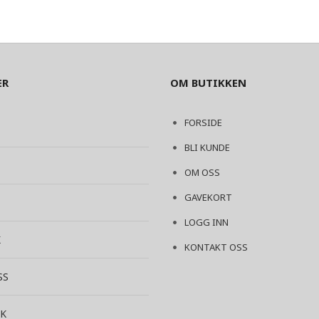
ER
OM BUTIKKEN
FORSIDE
BLI KUNDE
OM OSS
GAVEKORT
LOGG INN
K
KONTAKT OSS
SS
K