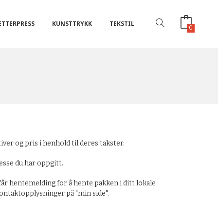
ETTERPRESS
KUNSTTRYKK
TEKSTIL
0
er og pris i henhold til deres takster.
esse du har oppgitt.
r hentemelding for å hente pakken i ditt lokale
kontaktopplysninger på "min side".