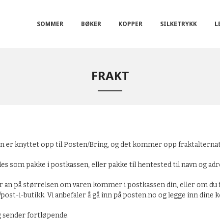
SOMMER
BØKER
KOPPER
SILKETRYKK
L
FRAKT
 er knyttet opp til Posten/Bring, og det kommer opp fraktalternativ
s som pakke i postkassen, eller pakke til hentested til navn og adr
an på størrelsen om varen kommer i postkassen din, eller om du få
ost-i-butikk. Vi anbefaler å gå inn på posten.no og legge inn dine 
g sender fortløpende.