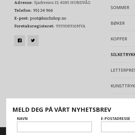
Adresse:
Sjarkveien 13, 4085 HUNDVÅG
SOMMER
Telefon:
951 24 966
E-post:
post@lunchshop.no
BØKER
Foretaksregisteret:
993908916MVA
KOPPER
SILKETRYK
LETTERPRE
KUNSTTRYK
TEKSTIL
MELD DEG PÅ VÅRT NYHETSBREV
NAVN
E-POSTADRESSE