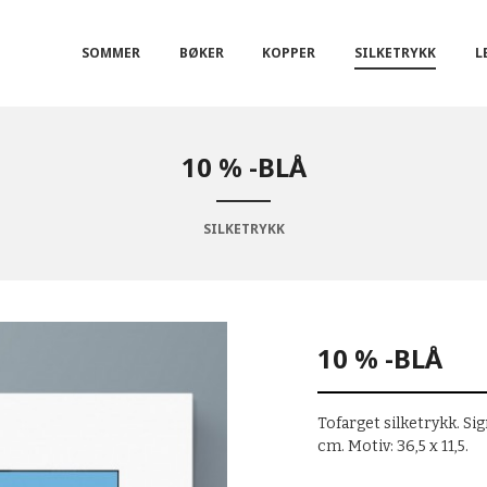
SOMMER
BØKER
KOPPER
SILKETRYKK
L
10 % -BLÅ
SILKETRYKK
10 % -BLÅ
Tofarget silketrykk. Si
cm. Motiv: 36,5 x 11,5.