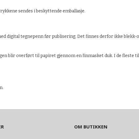
Trykkene sendes i beskyttende emballasje.
d digital tegnepenn før publisering. Det finnes derfor ikke blekk-or
 blir overført til papiret gjennom en finmasket duk. I de fleste tilf
n.
ER
OM BUTIKKEN