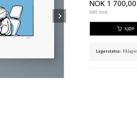
Pris
NOK
1 700,00
inkl. mva.
Next
KJØP
Lagerstatus:
På lager: