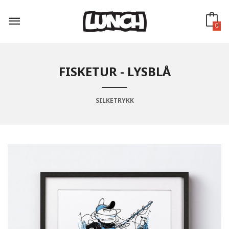
Gå
til
innholdet
0
FISKETUR - LYSBLÅ
SILKETRYKK