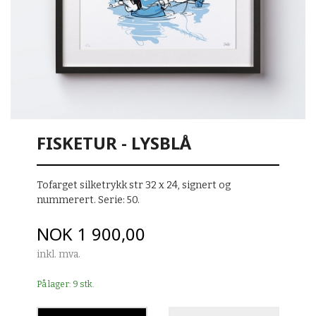
FISKETUR - LYSBLÅ
Tofarget silketrykk str 32 x 24, signert og
nummerert. Serie: 50.
Pris
NOK
1 900,00
inkl. mva.
På lager: 9 stk.