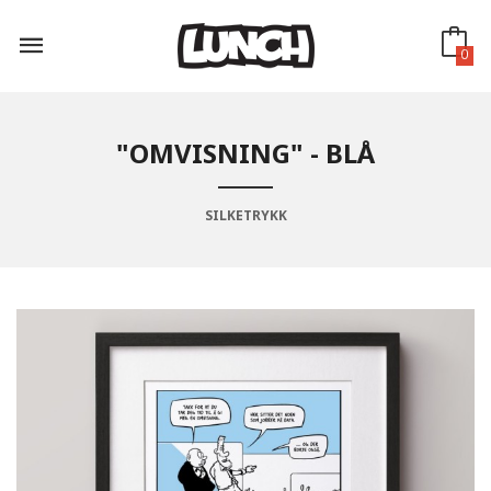
Gå
til
innholdet
0
"OMVISNING" - BLÅ
SILKETRYKK