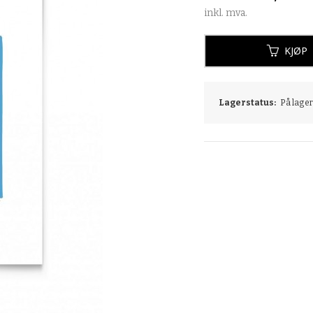
inkl. mva.
KJØP
Lagerstatus:
På lager: