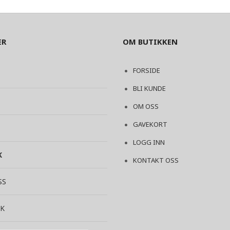
ER
OM BUTIKKEN
FORSIDE
BLI KUNDE
OM OSS
GAVEKORT
LOGG INN
K
KONTAKT OSS
SS
K