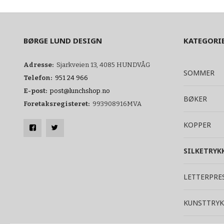
BØRGE LUND DESIGN
KATEGORI
Adresse:
Sjarkveien 13, 4085 HUNDVÅG
SOMMER
Telefon:
951 24 966
E-post:
post@lunchshop.no
BØKER
Foretaksregisteret:
993908916MVA
KOPPER
SILKETRYK
LETTERPRE
KUNSTTRYK