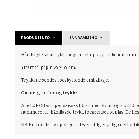
PRODUKTINFO
INNRAMMING
Håndlagde silketrykk i begrenset opplag - ikke innramm
Yttermål papir: 25 x 35 cm.
Trykkene sendes i beskyttende emballasje.
Om originaler og trykk:
Alle LUNCH-striper skisses først med blyant og sluttføres 
nummererte, håndlagde trykk i begrenset opplag. De fleste
NB. Kun en del av opplaget vil være tilgjengelig i nettbuti