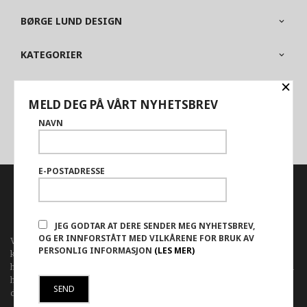
BØRGE LUND DESIGN
KATEGORIER
×
OM BUTIKKEN
MELD DEG PÅ VÅRT NYHETSBREV
PARTNERE
NAVN
E-POSTADRESSE
FRAKT
KJØPSBETINGELSER
SIKKERHET OG PERSONVERN
NYHETSBREV
JEG GODTAR AT DERE SENDER MEG NYHETSBREV,
OG ER INNFORSTÅTT MED VILKÅRENE FOR BRUK AV
Vår nettbutikk bruker cookies slik at du får en bedre
PERSONLIG INFORMASJON
(LES MER)
kjøpsopplevelse og vi kan yte deg bedre service. Vi bruker cookies
hovedsaklig til å lagre innloggingsdetaljer og huske hva du har puttet i
handlekurven din. Fortsett å bruke siden som normalt om du godtar
dette.
Les mer
eller
endre innstillinger for cookies.