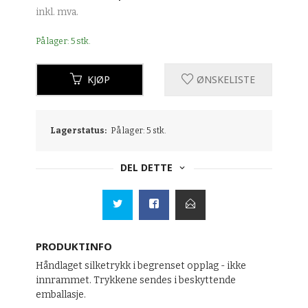
inkl. mva.
På lager: 5 stk.
KJØP
ØNSKELISTE
Lagerstatus:
På lager: 5 stk.
DEL DETTE
PRODUKTINFO
Håndlaget silketrykk i begrenset opplag - ikke
innrammet. Trykkene sendes i beskyttende
emballasje.