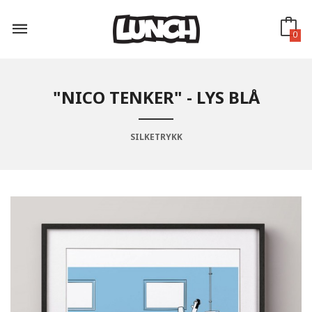
Gå
til
innholdet
0
"NICO TENKER" - LYS BLÅ
SILKETRYKK